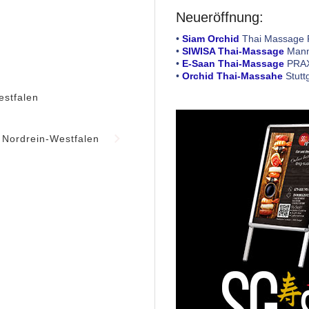
Neueröffnung:
•
Siam Orchid
Thai Massage 
•
SIWISA Thai-Massage
Mann
•
E-Saan Thai-Massage
PRAX
•
Orchid Thai-Massahe
Stutt
estfalen
 Nordrein-Westfalen