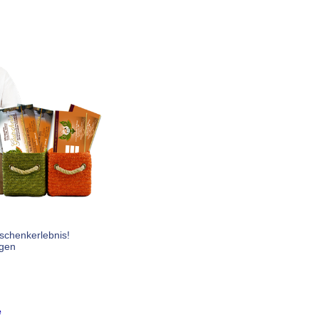
chenkerlebnis!
gen
e