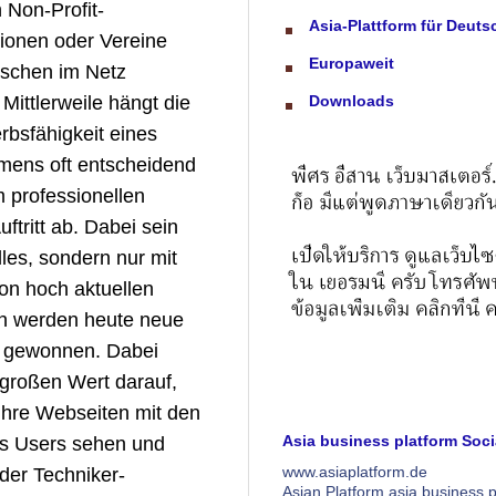
Asia-Plattform für Deuts
Europaweit
Downloads
Asia business platform Socia
www.asiaplatform.de
Asian Platform asia business p